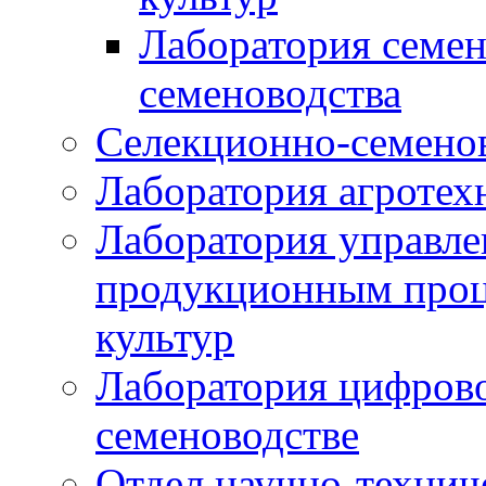
Лаборатория семен
семеноводства
Селекционно-семенов
Лаборатория агротех
Лаборатория управле
продукционным проц
культур
Лаборатория цифрово
семеноводстве
Отдел научно-техни