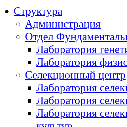
Структура
Администрация
Отдел Фундаменталь
Лаборатория генет
Лаборатория физи
Селекционный центр
Лаборатория селек
Лаборатория селек
Лаборатория селе
культур