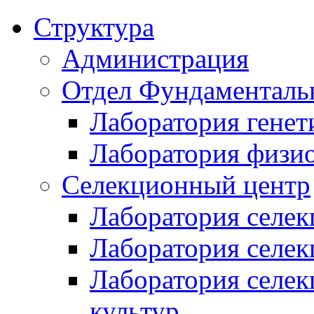
Структура
Администрация
Отдел Фундаменталь
Лаборатория генет
Лаборатория физи
Селекционный центр
Лаборатория селек
Лаборатория селек
Лаборатория селе
культур