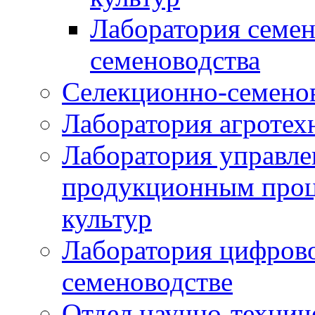
Лаборатория семен
семеноводства
Селекционно-семенов
Лаборатория агротех
Лаборатория управле
продукционным проц
культур
Лаборатория цифрово
семеноводстве
Отдел научно-техни