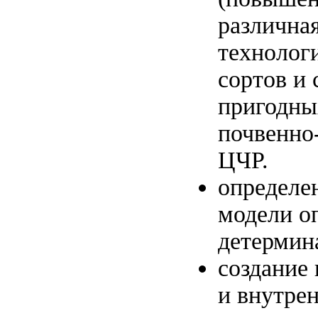
различная
технолог
сортов и
пригодны
почвенно
ЦЧР.
определе
модели о
детермин
создание
и внутре