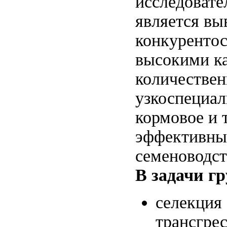
исследовате
является вы
конкурентос
высокими к
количествен
узкоспециал
кормовое и т
эффективны
семеноводст
В задачи г
селекция
трансгре