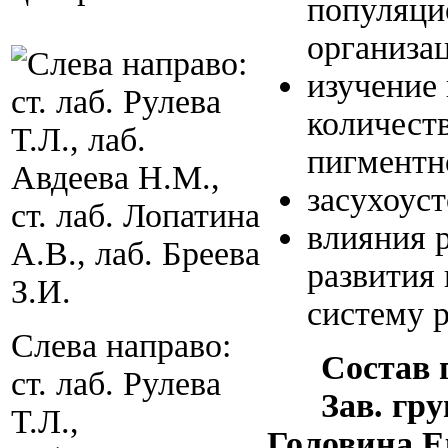
популяци
организа
изучение 
количест
пигментно
засухоуст
влияния р
развития
систему р
Слева направо:
Состав г
ст. лаб. Рулева
Зав. группы
Т.Л.,
Головина Е