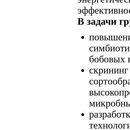
эффективнос
В задачи г
повышени
симбиоти
бобовых 
скрининг
сортообра
высокопр
микробны
разработ
технолог