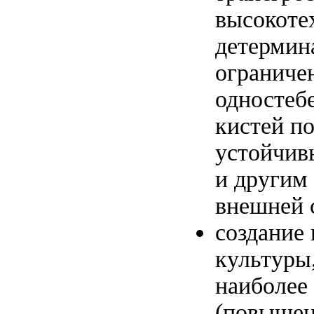
высокоте
детермин
ограничен
одностеб
кистей п
устойчив
и другим
внешней 
создание
культуры
наиболее
(повышен