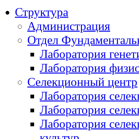
Структура
Администрация
Отдел Фундаменталь
Лаборатория генет
Лаборатория физи
Селекционный центр
Лаборатория селек
Лаборатория селек
Лаборатория селе
культур