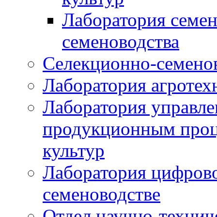
Лаборатория семен
семеноводства
Селекционно-семенов
Лаборатория агротех
Лаборатория управле
продукционным проц
культур
Лаборатория цифрово
семеноводстве
Отдел научно-техни