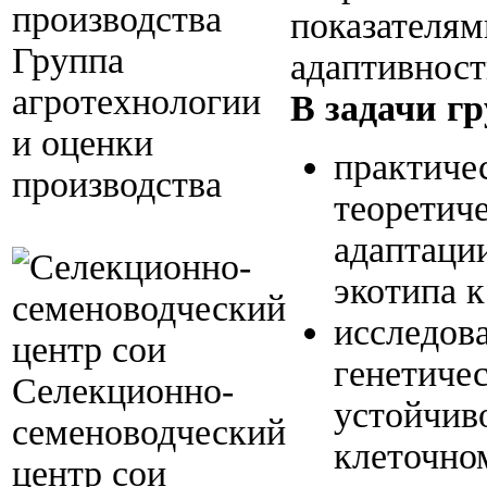
показателям
Группа
адаптивност
агротехнологии
В задачи г
и оценки
практиче
производства
теоретич
адаптации
экотипа 
исследов
генетиче
Селекционно-
устойчив
семеноводческий
клеточно
центр сои