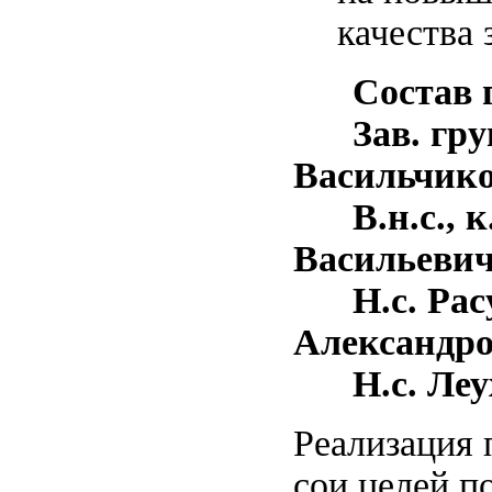
качества 
Состав г
Зав. группы
Васильчико
В.н.с., к.
Васильеви
Н.с. Расу
Александр
Н.с. Леух
Реализация
сои целей п