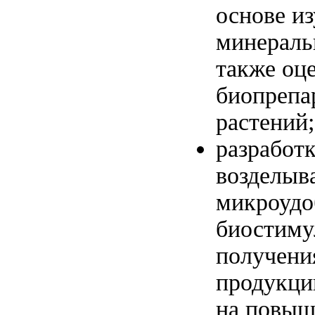
основе и
минераль
также оц
биопрепа
растений;
разработ
возделыв
микроудо
биостиму
получени
продукци
на повыш