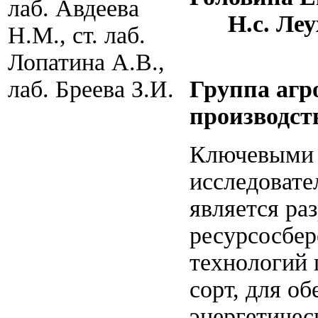
лаб. Авдеева
Н.с. Леух
Н.М., ст. лаб.
Лопатина А.В.,
лаб. Бреева З.И.
Группа агр
производст
Ключевыми 
исследовате
является ра
ресурсосбе
технологий 
сорт, для о
энергетичес