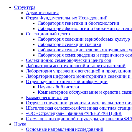
Структура
Администрация
Отдел Фундаментальных Исследований
Лаборатория генетики и биотехнологии
Лаборатория физиологии и биохимии растен
Селекционный центр
Лаборатория селекции зернобобовых культур
Лаборатория селекции гречихи
Лаборатория селекции зерновых крупяных ку
Лаборатория семеноведения и первичного се
Селекционно-семеноводческий центр сои
Лаборатория агротехнологий и защиты растений
Лаборатория управления вегетацией и продукцион
Лаборатория цифрового мониторинга в селекции и
Отдел научно-технической информации
Научная библиотека
Компьютерное обслуживание и средства связ
Коммерческий отдел
Отдел эксплуатации, ремонта и материально-техни
Шатиловская сельскохозяйственная опытная станци
«ОС «Стрелецкая» - филиал ФГБНУ ФНЦ ЗБК
Схема организационной структуры управления 
Наука
Основные направления исследований