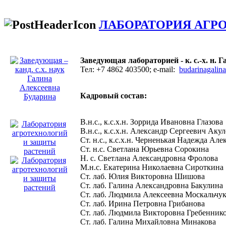
ЛАБОРАТОРИЯ АГР
Заведующая лабораторией - к. с.-х. н
Тел: +7 4862 403500; e-mail:
budarinagalin
Кадровый состав:
В.н.с., к.с.х.н. Зоррида Ивановна Глазова
В.н.с., к.с.х.н. Александр Сергеевич Аку
Ст. н.с., к.с.х.н. Черненькая Надежда Ал
Ст. н.с. Светлана Юрьевна Сорокина
Н. с. Светлана Александровна Фролова
М.н.с. Екатерина Николаевна Сироткина
Ст. лаб. Юлия Викторовна Шишова
Ст. лаб. Галина Александровна Бакулина
Ст. лаб. Людмила Алексеевна Москальчу
Ст. лаб. Ирина Петровна Грибанова
Ст. лаб. Людмила Викторовна Гребенник
Ст. лаб. Галина Михайловна Минакова