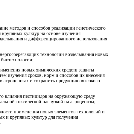
ание методов и способов реализации генетического
 крупяных культур на основе изучения
зделывания и дифференцированного использования
 энергосберегающих технологий возделывания новых
и биотехнологии;
применения новых химических средств защиты
тем изучения сроков, норм и способов их внесения
в агроценозах и сохранить продукцию высокого
ого влияния пестицидов на окружающую среду
льной токсической нагрузкой на агроценозы;
азности применения новых элементов технологий и
ых и крупяных культур для получения
.