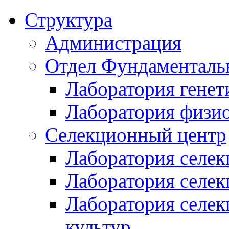
Структура
Администрация
Отдел Фундаменталь
Лаборатория генет
Лаборатория физи
Селекционный центр
Лаборатория селек
Лаборатория селек
Лаборатория селе
культур