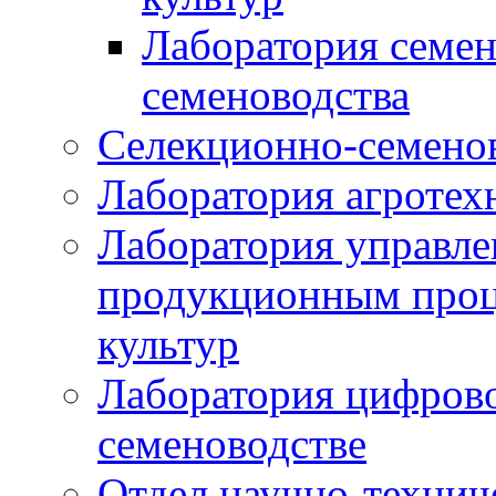
Лаборатория семен
семеноводства
Селекционно-семенов
Лаборатория агротех
Лаборатория управле
продукционным проц
культур
Лаборатория цифрово
семеноводстве
Отдел научно-техни