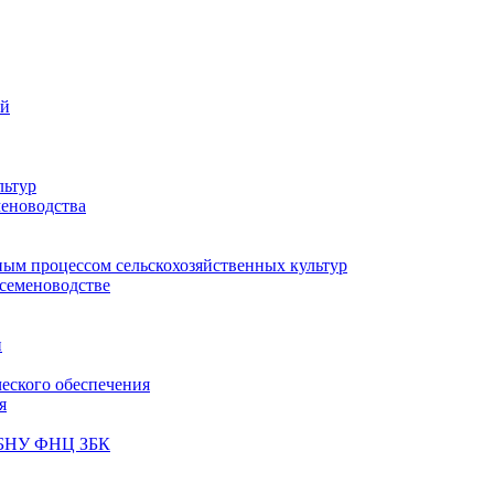
ий
льтур
меноводства
ным процессом сельскохозяйственных культур
 семеноводстве
и
ческого обеспечения
я
ФГБНУ ФНЦ ЗБК