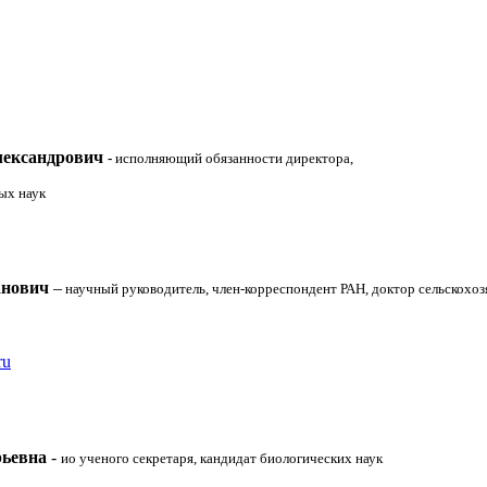
лександрович
-
исполняющий обязанности директора,
ых наук
анович
–
научный руководитель, член-корреспондент РАН, доктор сельскохо
ru
рьевна
-
ио ученого секретаря, кандидат биологических наук