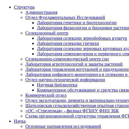
Структура
Администрация
Отдел Фундаментальных Исследований
Лаборатория генетики и биотехнологии
Лаборатория физиологии и биохимии растен
Селекционный центр
Лаборатория селекции зернобобовых культур
Лаборатория селекции гречихи
Лаборатория селекции зерновых крупяных ку
Лаборатория семеноведения и первичного се
Селекционно-семеноводческий центр сои
Лаборатория агротехнологий и защиты растений
Лаборатория управления вегетацией и продукцион
Лаборатория цифрового мониторинга в селекции и
Отдел научно-технической информации
Научная библиотека
Компьютерное обслуживание и средства связ
Коммерческий отдел
Отдел эксплуатации, ремонта и материально-техни
Шатиловская сельскохозяйственная опытная станци
«ОС «Стрелецкая» - филиал ФГБНУ ФНЦ ЗБК
Схема организационной структуры управления 
Наука
Основные направления исследований