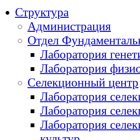
Структура
Администрация
Отдел Фундаменталь
Лаборатория генет
Лаборатория физи
Селекционный центр
Лаборатория селек
Лаборатория селек
Лаборатория селе
культур