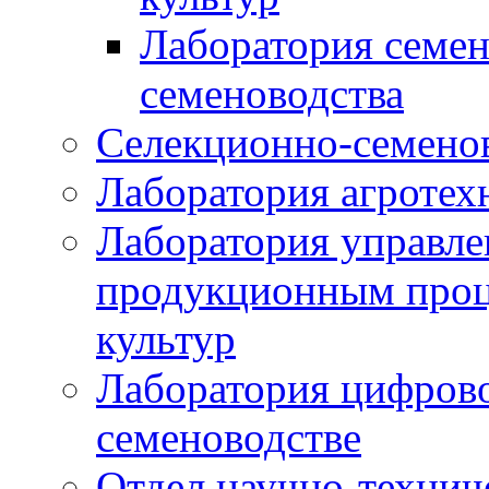
Лаборатория семен
семеноводства
Селекционно-семенов
Лаборатория агротех
Лаборатория управле
продукционным проц
культур
Лаборатория цифрово
семеноводстве
Отдел научно-техни