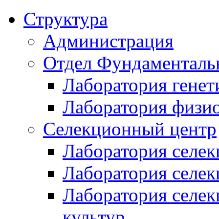
Структура
Администрация
Отдел Фундаменталь
Лаборатория генет
Лаборатория физи
Селекционный центр
Лаборатория селек
Лаборатория селек
Лаборатория селе
культур