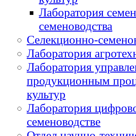
Лаборатория семен
семеноводства
Селекционно-семенов
Лаборатория агротех
Лаборатория управле
продукционным проц
культур
Лаборатория цифрово
семеноводстве
Отдел научно-техни