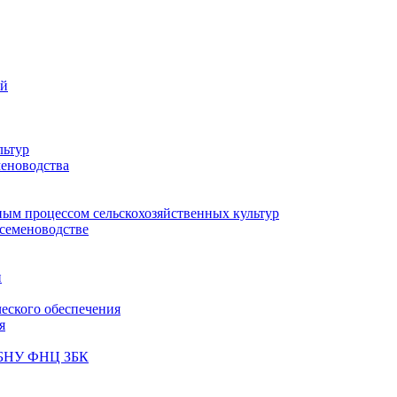
ий
льтур
меноводства
ным процессом сельскохозяйственных культур
 семеноводстве
и
ческого обеспечения
я
ФГБНУ ФНЦ ЗБК