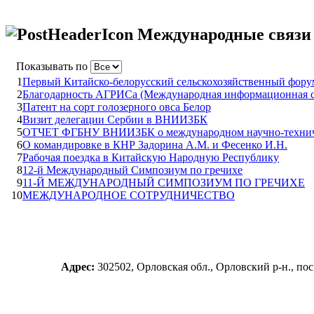
Международные связи
Показывать по
1
Первый Китайско-белорусский сельскохозяйственный фору
2
Благодарность АГРИСа (Международная информационная си
3
Патент на сорт голозерного овса Белор
4
Визит делегации Сербии в ВНИИЗБК
5
ОТЧЕТ ФГБНУ ВНИИЗБК о международном научно-техническ
6
О командировке в КНР Задорина А.М. и Фесенко И.Н.
7
Рабочая поездка в Китайскую Народную Республику
8
12-й Международный Симпозиум по гречихе
9
11-Й МЕЖДУНАРОДНЫЙ СИМПОЗИУМ ПО ГРЕЧИХЕ
10
МЕЖДУНАРОДНОЕ СОТРУДНИЧЕСТВО
Адрес:
302502, Орловская обл., Орловский р-н., п