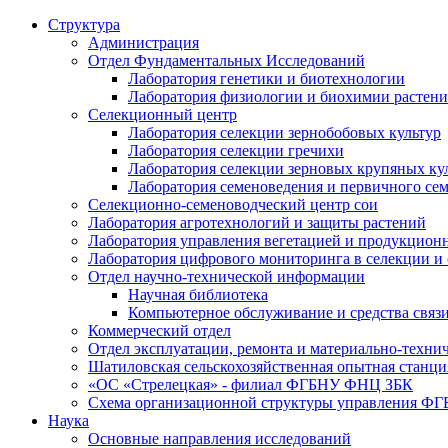
Структура
Администрация
Отдел Фундаментальных Исследований
Лаборатория генетики и биотехнологии
Лаборатория физиологии и биохимии растен
Селекционный центр
Лаборатория селекции зернобобовых культур
Лаборатория селекции гречихи
Лаборатория селекции зерновых крупяных ку
Лаборатория семеноведения и первичного се
Селекционно-семеноводческий центр сои
Лаборатория агротехнологий и защиты растений
Лаборатория управления вегетацией и продукцион
Лаборатория цифрового мониторинга в селекции и
Отдел научно-технической информации
Научная библиотека
Компьютерное обслуживание и средства связ
Коммерческий отдел
Отдел эксплуатации, ремонта и материально-техни
Шатиловская сельскохозяйственная опытная станци
«ОС «Стрелецкая» - филиал ФГБНУ ФНЦ ЗБК
Схема организационной структуры управления 
Наука
Основные направления исследований