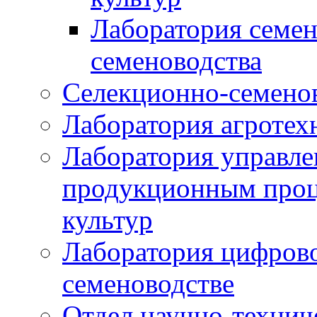
Лаборатория семен
семеноводства
Селекционно-семенов
Лаборатория агротех
Лаборатория управле
продукционным проц
культур
Лаборатория цифрово
семеноводстве
Отдел научно-техни