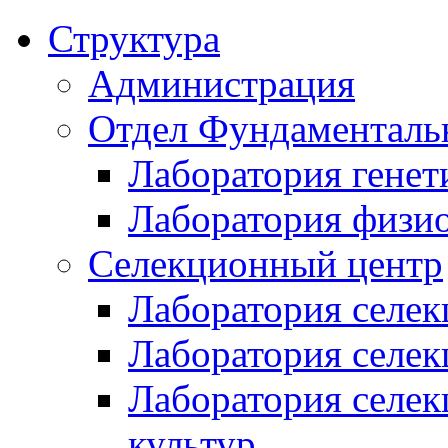
Структура
Администрация
Отдел Фундаменталь
Лаборатория генет
Лаборатория физи
Селекционный центр
Лаборатория селек
Лаборатория селек
Лаборатория селе
культур