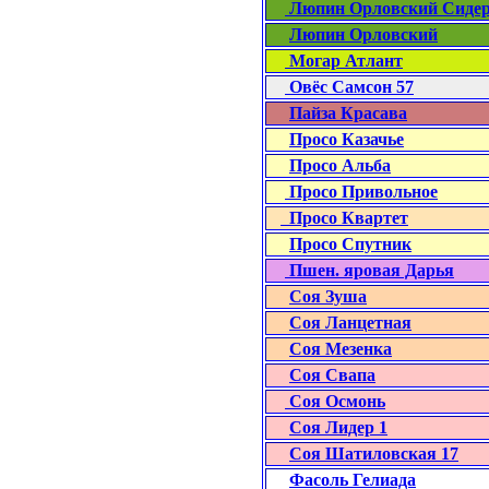
Люпин Орловский Сиде
Люпин Орловский
Могар Атлант
Овёс Самсон 57
Пайза Красава
Просо Казачье
Просо Альба
Просо Привольное
Просо Квартет
Просо Спутник
Пшен. яровая Дарья
Соя Зуша
Соя Ланцетная
Соя Мезенка
Соя
Свапа
Соя Осмонь
Соя Лидер 1
Соя Шатиловская 17
Фасоль Гелиада