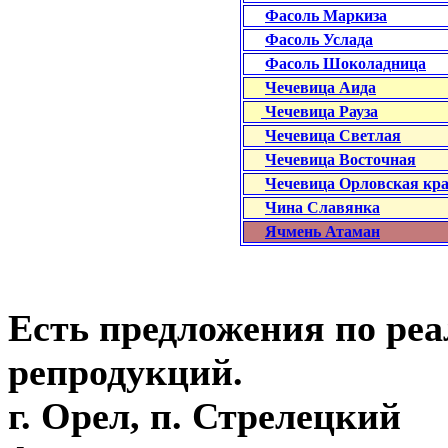
Фасоль Маркиза
Фасоль Услада
Фасоль Шоколадница
Чечевица Аида
Чечевица Рауза
Чечевица Светлая
Чечевица Восточная
Чечевица Орловская кра
Чина Славянка
Ячмень Атаман
Есть предложения по реа
репродукций.
г. Орел, п. Стрелецкий Т