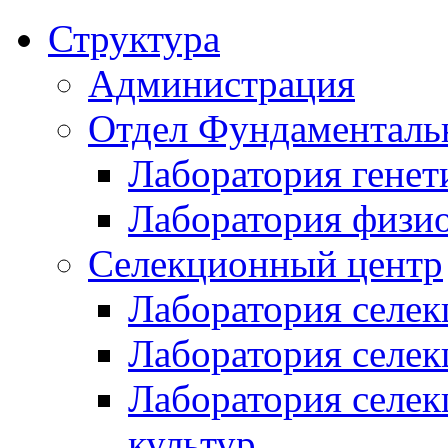
Структура
Администрация
Отдел Фундаменталь
Лаборатория генет
Лаборатория физи
Селекционный центр
Лаборатория селек
Лаборатория селек
Лаборатория селе
культур