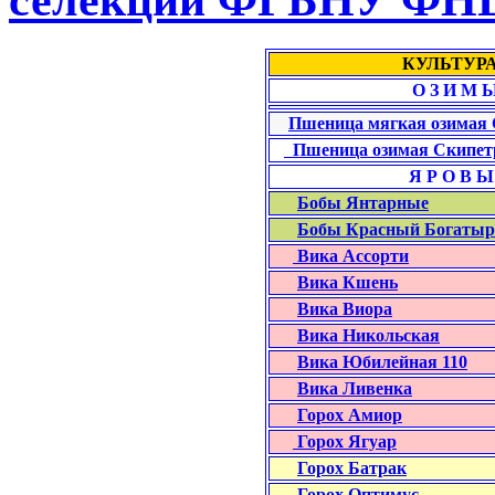
КУЛЬТУР
О З И М 
Пшеница мягкая озимая
Пшеница озимая Скипет
Я Р О В 
Бобы Янтарные
Бобы Красный Богатыр
Вика Ассорти
Вика Кшень
Вика Виора
Вика Никольская
Вика Юбилейная 110
Вика Ливенка
Горох Амиор
Горох Ягуар
Горох Батрак
Горох Оптимус