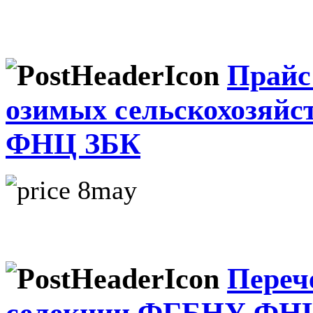
Прайс
озимых сельскохозяй
ФНЦ ЗБК
Переч
селекции ФГБНУ ФНЦ