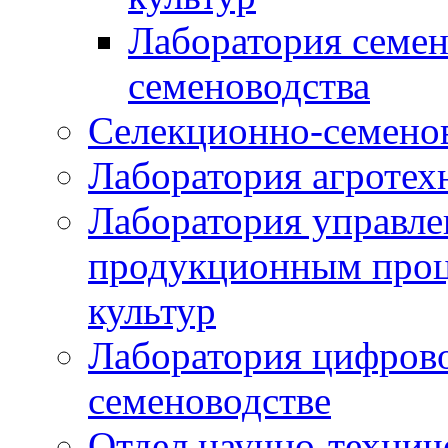
Лаборатория семен
семеноводства
Селекционно-семенов
Лаборатория агротех
Лаборатория управле
продукционным проц
культур
Лаборатория цифрово
семеноводстве
Отдел научно-техни