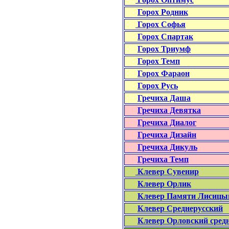
Горох Родник
Горох Софья
Горох Спартак
Горох Триумф
Горох Темп
Горох Фараон
Горох Русь
Гречиха Даша
Гречиха Девятка
Гречиха Диалог
Гречиха Дизайн
Гречиха Дикуль
Гречиха Темп
Клевер Сувенир
Клевер Орлик
Клевер Памяти Лисицы
Клевер Среднерусский
Клевер Орловский сред