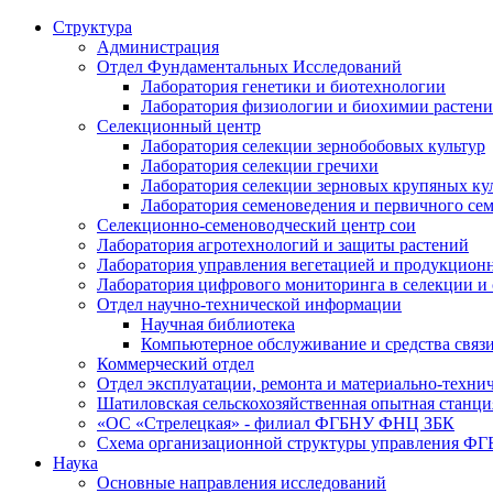
Структура
Администрация
Отдел Фундаментальных Исследований
Лаборатория генетики и биотехнологии
Лаборатория физиологии и биохимии растен
Селекционный центр
Лаборатория селекции зернобобовых культур
Лаборатория селекции гречихи
Лаборатория селекции зерновых крупяных ку
Лаборатория семеноведения и первичного се
Селекционно-семеноводческий центр сои
Лаборатория агротехнологий и защиты растений
Лаборатория управления вегетацией и продукцион
Лаборатория цифрового мониторинга в селекции и
Отдел научно-технической информации
Научная библиотека
Компьютерное обслуживание и средства связ
Коммерческий отдел
Отдел эксплуатации, ремонта и материально-техни
Шатиловская сельскохозяйственная опытная станци
«ОС «Стрелецкая» - филиал ФГБНУ ФНЦ ЗБК
Схема организационной структуры управления 
Наука
Основные направления исследований