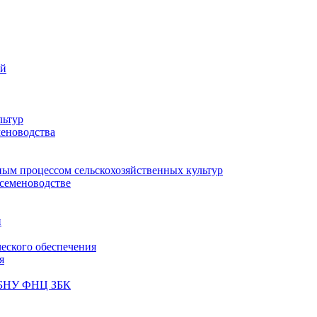
ий
льтур
меноводства
ным процессом сельскохозяйственных культур
 семеноводстве
и
ческого обеспечения
я
ФГБНУ ФНЦ ЗБК