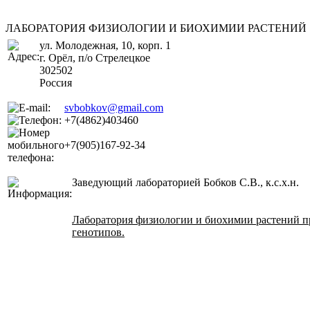
ЛАБОРАТОРИЯ ФИЗИОЛОГИИ И БИОХИМИИ РАСТЕНИЙ
ул. Молодежная, 10, корп. 1
г. Орёл, п/о Стрелецкое
302502
Россия
svbobkov@gmail.com
+7(4862)403460
+7(905)167-92-34
Заведующий лабораторией Бобков С.В., к.с.х.н.
Лаборатория физиологии и биохимии растений пр
генотипов.