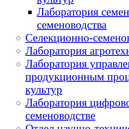
Лаборатория семен
семеноводства
Селекционно-семенов
Лаборатория агротех
Лаборатория управле
продукционным проц
культур
Лаборатория цифрово
семеноводстве
Отдел научно-техни