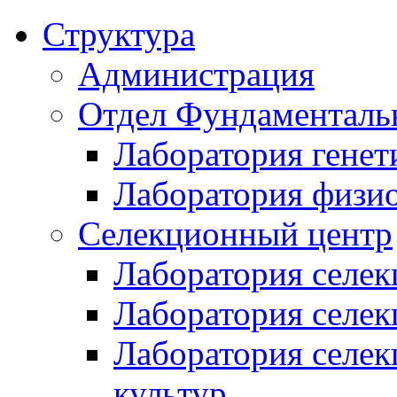
Структура
Администрация
Отдел Фундаменталь
Лаборатория генет
Лаборатория физи
Селекционный центр
Лаборатория селек
Лаборатория селек
Лаборатория селе
культур