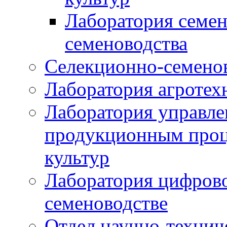
Лаборатория семен
семеноводства
Селекционно-семенов
Лаборатория агротех
Лаборатория управле
продукционным проц
культур
Лаборатория цифрово
семеноводстве
Отдел научно-техни