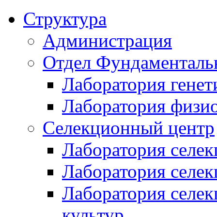
Структура
Администрация
Отдел Фундаменталь
Лаборатория генет
Лаборатория физи
Селекционный центр
Лаборатория селек
Лаборатория селек
Лаборатория селе
культур