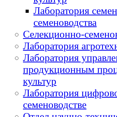
Лаборатория семен
семеноводства
Селекционно-семенов
Лаборатория агротех
Лаборатория управле
продукционным проц
культур
Лаборатория цифрово
семеноводстве
Отдел научно-техни