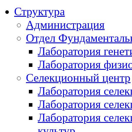
Структура
Администрация
Отдел Фундаменталь
Лаборатория генет
Лаборатория физи
Селекционный центр
Лаборатория селек
Лаборатория селек
Лаборатория селе
культур