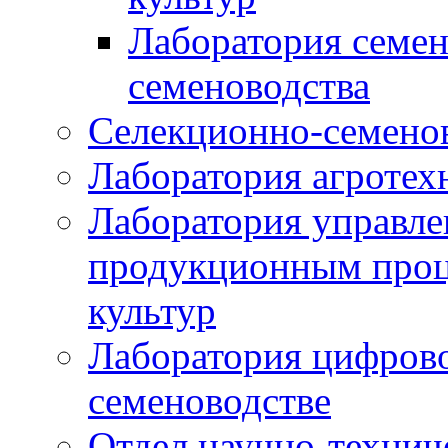
Лаборатория семен
семеноводства
Селекционно-семенов
Лаборатория агротех
Лаборатория управле
продукционным проц
культур
Лаборатория цифрово
семеноводстве
Отдел научно-техни