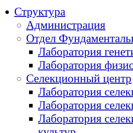
Структура
Администрация
Отдел Фундаменталь
Лаборатория генет
Лаборатория физи
Селекционный центр
Лаборатория селек
Лаборатория селек
Лаборатория селе
культур