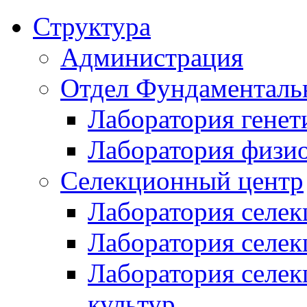
Структура
Администрация
Отдел Фундаменталь
Лаборатория генет
Лаборатория физи
Селекционный центр
Лаборатория селек
Лаборатория селек
Лаборатория селе
культур