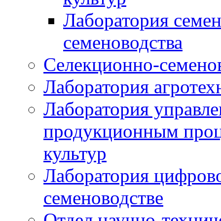
Лаборатория семен
семеноводства
Селекционно-семенов
Лаборатория агротех
Лаборатория управле
продукционным проц
культур
Лаборатория цифрово
семеноводстве
Отдел научно-техни