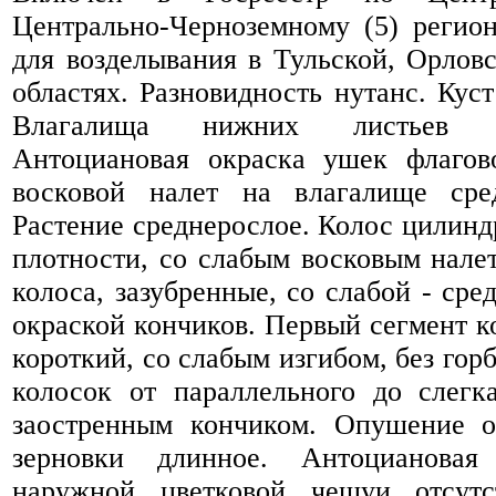
Центрально-Черноземному (5) регио
для возделывания в Тульской, Орлов
областях. Разновидность нутанс. Кус
Влагалища нижних листьев 
Антоциановая окраска ушек флагово
восковой налет на влагалище сре
Растение среднерослое. Колос цилинд
плотности, со слабым восковым нале
колоса, зазубренные, со слабой - ср
окраской кончиков. Первый сегмент к
короткий, со слабым изгибом, без го
колосок от параллельного до слегк
заостренным кончиком. Опушение 
зерновки длинное. Антоциановая
наружной цветковой чешуи отсутс