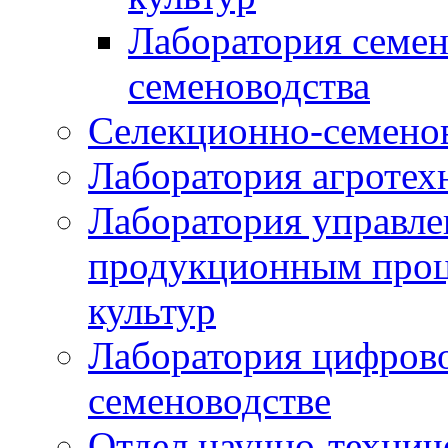
Лаборатория семен
семеноводства
Селекционно-семенов
Лаборатория агротех
Лаборатория управле
продукционным проц
культур
Лаборатория цифрово
семеноводстве
Отдел научно-техни