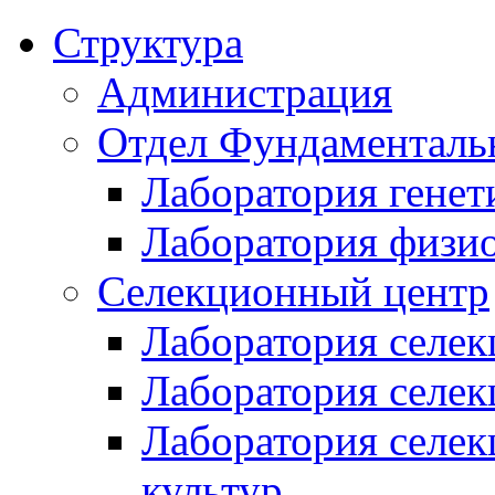
Структура
Администрация
Отдел Фундаменталь
Лаборатория генет
Лаборатория физи
Селекционный центр
Лаборатория селек
Лаборатория селек
Лаборатория селе
культур