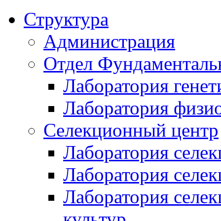
Структура
Администрация
Отдел Фундаменталь
Лаборатория генет
Лаборатория физи
Селекционный центр
Лаборатория селек
Лаборатория селек
Лаборатория селе
культур