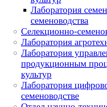
Лаборатория семен
семеноводства
Селекционно-семенов
Лаборатория агротех
Лаборатория управле
продукционным проц
культур
Лаборатория цифрово
семеноводстве
Отдел научно-техни