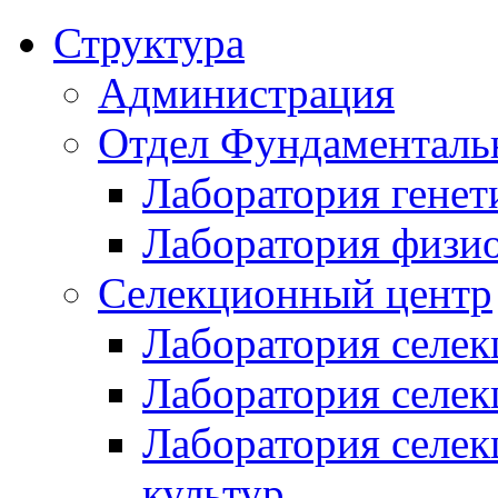
Структура
Администрация
Отдел Фундаменталь
Лаборатория генет
Лаборатория физи
Селекционный центр
Лаборатория селек
Лаборатория селек
Лаборатория селе
культур