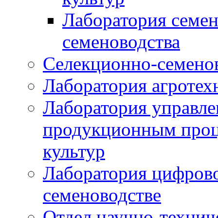
Лаборатория семен
семеноводства
Селекционно-семенов
Лаборатория агротех
Лаборатория управле
продукционным проц
культур
Лаборатория цифрово
семеноводстве
Отдел научно-техни