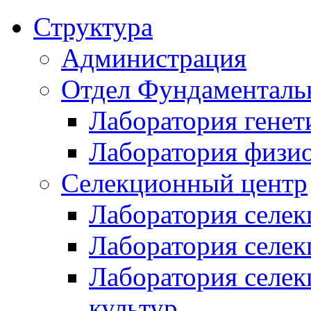
Структура
Администрация
Отдел Фундаменталь
Лаборатория генет
Лаборатория физи
Селекционный центр
Лаборатория селек
Лаборатория селек
Лаборатория селе
культур