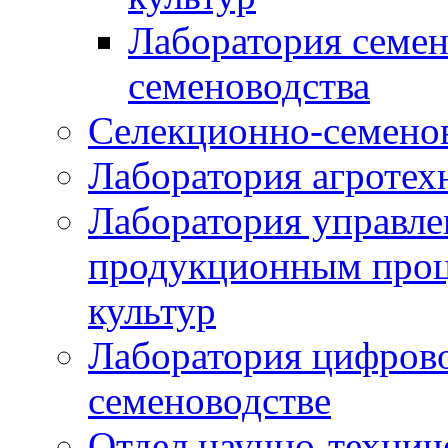
Лаборатория семен
семеноводства
Селекционно-семенов
Лаборатория агротех
Лаборатория управле
продукционным проц
культур
Лаборатория цифрово
семеноводстве
Отдел научно-техни