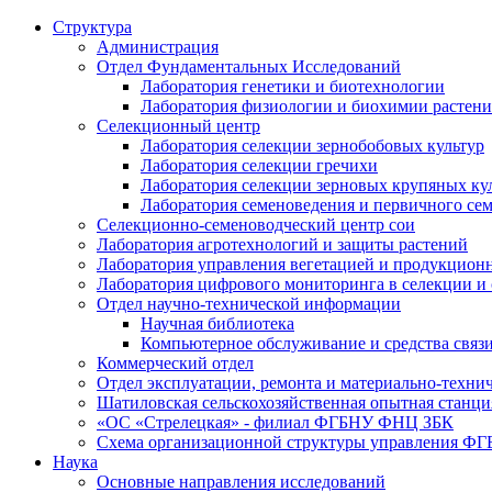
Структура
Администрация
Отдел Фундаментальных Исследований
Лаборатория генетики и биотехнологии
Лаборатория физиологии и биохимии растен
Селекционный центр
Лаборатория селекции зернобобовых культур
Лаборатория селекции гречихи
Лаборатория селекции зерновых крупяных ку
Лаборатория семеноведения и первичного се
Селекционно-семеноводческий центр сои
Лаборатория агротехнологий и защиты растений
Лаборатория управления вегетацией и продукцион
Лаборатория цифрового мониторинга в селекции и
Отдел научно-технической информации
Научная библиотека
Компьютерное обслуживание и средства связ
Коммерческий отдел
Отдел эксплуатации, ремонта и материально-техни
Шатиловская сельскохозяйственная опытная станци
«ОС «Стрелецкая» - филиал ФГБНУ ФНЦ ЗБК
Схема организационной структуры управления 
Наука
Основные направления исследований