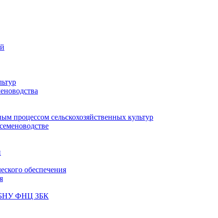
ий
льтур
меноводства
ным процессом сельскохозяйственных культур
 семеноводстве
и
ческого обеспечения
я
ФГБНУ ФНЦ ЗБК