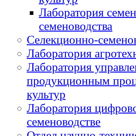
Лаборатория семен
семеноводства
Селекционно-семенов
Лаборатория агротех
Лаборатория управле
продукционным проц
культур
Лаборатория цифрово
семеноводстве
Отдел научно-техни