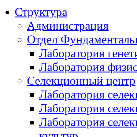
Структура
Администрация
Отдел Фундаменталь
Лаборатория генет
Лаборатория физи
Селекционный центр
Лаборатория селек
Лаборатория селек
Лаборатория селе
культур