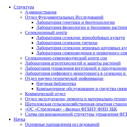
Структура
Администрация
Отдел Фундаментальных Исследований
Лаборатория генетики и биотехнологии
Лаборатория физиологии и биохимии растен
Селекционный центр
Лаборатория селекции зернобобовых культур
Лаборатория селекции гречихи
Лаборатория селекции зерновых крупяных ку
Лаборатория семеноведения и первичного се
Селекционно-семеноводческий центр сои
Лаборатория агротехнологий и защиты растений
Лаборатория управления вегетацией и продукцион
Лаборатория цифрового мониторинга в селекции и
Отдел научно-технической информации
Научная библиотека
Компьютерное обслуживание и средства связ
Коммерческий отдел
Отдел эксплуатации, ремонта и материально-техни
Шатиловская сельскохозяйственная опытная станци
«ОС «Стрелецкая» - филиал ФГБНУ ФНЦ ЗБК
Схема организационной структуры управления 
Наука
Основные направления исследований