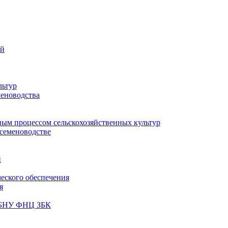
ий
льтур
меноводства
ным процессом сельскохозяйственных культур
 семеноводстве
и
ческого обеспечения
я
ФГБНУ ФНЦ ЗБК