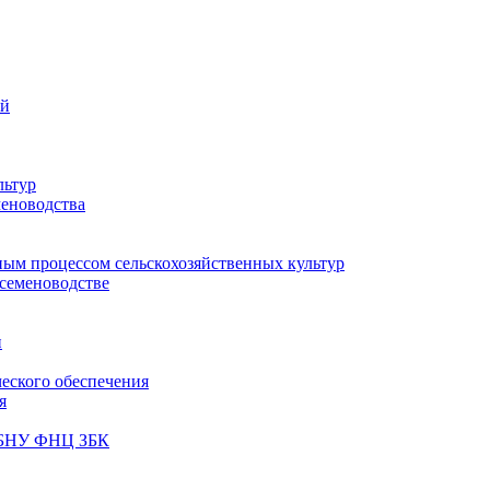
ий
льтур
меноводства
ным процессом сельскохозяйственных культур
 семеноводстве
и
ческого обеспечения
я
ФГБНУ ФНЦ ЗБК