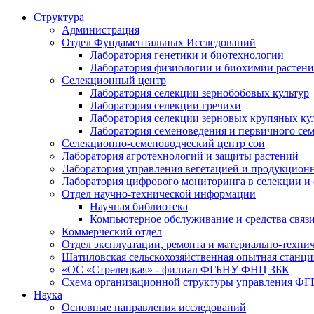
Структура
Администрация
Отдел Фундаментальных Исследований
Лаборатория генетики и биотехнологии
Лаборатория физиологии и биохимии растен
Селекционный центр
Лаборатория селекции зернобобовых культур
Лаборатория селекции гречихи
Лаборатория селекции зерновых крупяных ку
Лаборатория семеноведения и первичного се
Селекционно-семеноводческий центр сои
Лаборатория агротехнологий и защиты растений
Лаборатория управления вегетацией и продукцион
Лаборатория цифрового мониторинга в селекции и
Отдел научно-технической информации
Научная библиотека
Компьютерное обслуживание и средства связ
Коммерческий отдел
Отдел эксплуатации, ремонта и материально-техни
Шатиловская сельскохозяйственная опытная станци
«ОС «Стрелецкая» - филиал ФГБНУ ФНЦ ЗБК
Схема организационной структуры управления 
Наука
Основные направления исследований