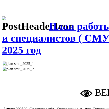
План работ
и специалистов ( С
2025 год
ВЕ
Адрес:
302502, Орловская обл., Орловский р-н., пос. Стреле