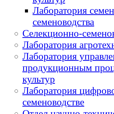
Лаборатория семен
семеноводства
Селекционно-семенов
Лаборатория агротех
Лаборатория управле
продукционным проц
культур
Лаборатория цифрово
семеноводстве
Отдел научно-техни