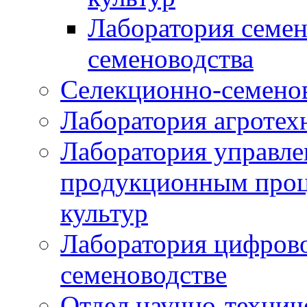
Лаборатория семен
семеноводства
Селекционно-семенов
Лаборатория агротех
Лаборатория управле
продукционным проц
культур
Лаборатория цифрово
семеноводстве
Отдел научно-техни