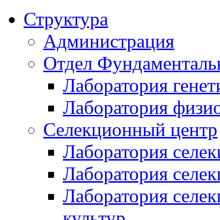
Структура
Администрация
Отдел Фундаменталь
Лаборатория генет
Лаборатория физи
Селекционный центр
Лаборатория селек
Лаборатория селек
Лаборатория селе
культур