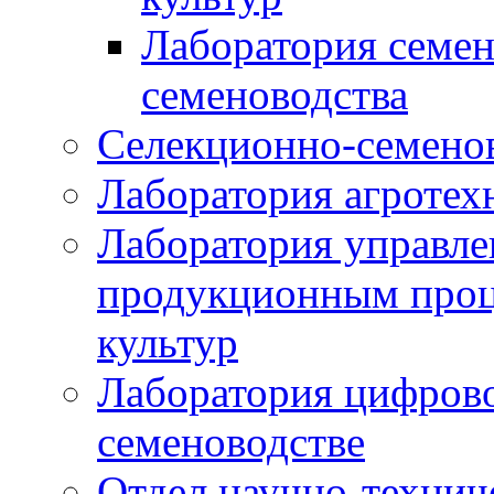
Лаборатория семен
семеноводства
Селекционно-семенов
Лаборатория агротех
Лаборатория управле
продукционным проц
культур
Лаборатория цифрово
семеноводстве
Отдел научно-техни