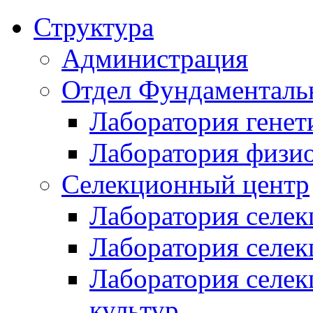
Структура
Администрация
Отдел Фундаменталь
Лаборатория генет
Лаборатория физи
Селекционный центр
Лаборатория селек
Лаборатория селек
Лаборатория селе
культур