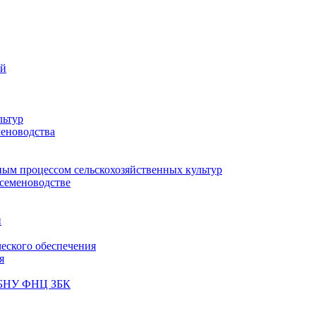
ий
льтур
меноводства
ным процессом сельскохозяйственных культур
 семеноводстве
и
ческого обеспечения
я
ФГБНУ ФНЦ ЗБК