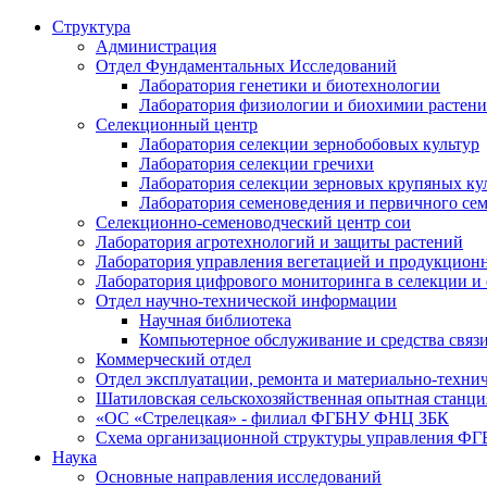
Структура
Администрация
Отдел Фундаментальных Исследований
Лаборатория генетики и биотехнологии
Лаборатория физиологии и биохимии растен
Селекционный центр
Лаборатория селекции зернобобовых культур
Лаборатория селекции гречихи
Лаборатория селекции зерновых крупяных ку
Лаборатория семеноведения и первичного се
Селекционно-семеноводческий центр сои
Лаборатория агротехнологий и защиты растений
Лаборатория управления вегетацией и продукцион
Лаборатория цифрового мониторинга в селекции и
Отдел научно-технической информации
Научная библиотека
Компьютерное обслуживание и средства связ
Коммерческий отдел
Отдел эксплуатации, ремонта и материально-техни
Шатиловская сельскохозяйственная опытная станци
«ОС «Стрелецкая» - филиал ФГБНУ ФНЦ ЗБК
Схема организационной структуры управления 
Наука
Основные направления исследований