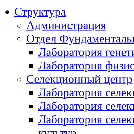
Структура
Администрация
Отдел Фундаменталь
Лаборатория генет
Лаборатория физи
Селекционный центр
Лаборатория селек
Лаборатория селек
Лаборатория селе
культур