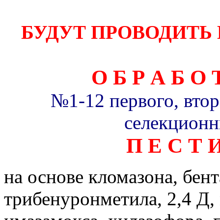
БУДУТ ПРОВОДИТ
О Б Р А Б О
№1-12 первого, втор
селекционн
П Е С Т 
на основе кломазона, бент
трибенуронметила, 2,4 Д,