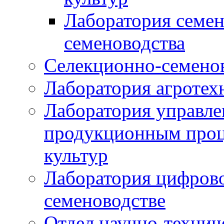
Лаборатория семен
семеноводства
Селекционно-семенов
Лаборатория агротех
Лаборатория управле
продукционным проц
культур
Лаборатория цифрово
семеноводстве
Отдел научно-техни