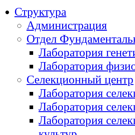
Структура
Администрация
Отдел Фундаменталь
Лаборатория генет
Лаборатория физи
Селекционный центр
Лаборатория селек
Лаборатория селек
Лаборатория селе
культур