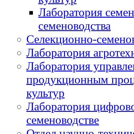
Лаборатория семен
семеноводства
Селекционно-семенов
Лаборатория агротех
Лаборатория управле
продукционным проц
культур
Лаборатория цифрово
семеноводстве
Отдел научно-техни