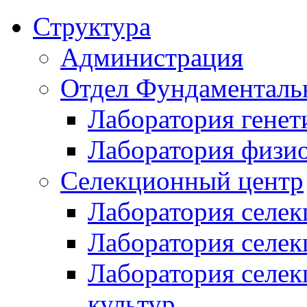
Структура
Администрация
Отдел Фундаменталь
Лаборатория генет
Лаборатория физи
Селекционный центр
Лаборатория селек
Лаборатория селек
Лаборатория селе
культур