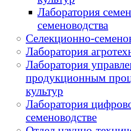
Лаборатория семен
семеноводства
Селекционно-семенов
Лаборатория агротех
Лаборатория управле
продукционным проц
культур
Лаборатория цифрово
семеноводстве
Отдел научно-техни