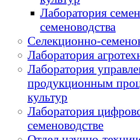
Лаборатория семен
семеноводства
Селекционно-семенов
Лаборатория агротех
Лаборатория управле
продукционным проц
культур
Лаборатория цифрово
семеноводстве
Отдел научно-техни