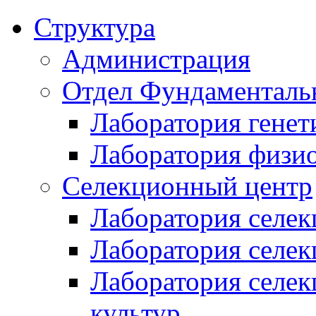
Структура
Администрация
Отдел Фундаменталь
Лаборатория генет
Лаборатория физи
Селекционный центр
Лаборатория селек
Лаборатория селек
Лаборатория селе
культур