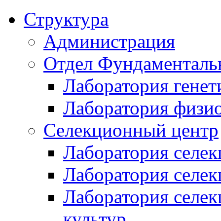
Структура
Администрация
Отдел Фундаменталь
Лаборатория генет
Лаборатория физи
Селекционный центр
Лаборатория селек
Лаборатория селек
Лаборатория селе
культур