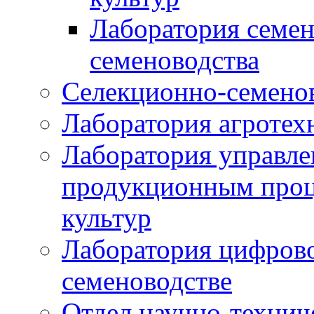
Лаборатория семен
семеноводства
Селекционно-семенов
Лаборатория агротех
Лаборатория управле
продукционным проц
культур
Лаборатория цифрово
семеноводстве
Отдел научно-техни