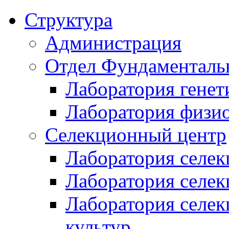
Структура
Администрация
Отдел Фундаменталь
Лаборатория генет
Лаборатория физи
Селекционный центр
Лаборатория селек
Лаборатория селек
Лаборатория селе
культур