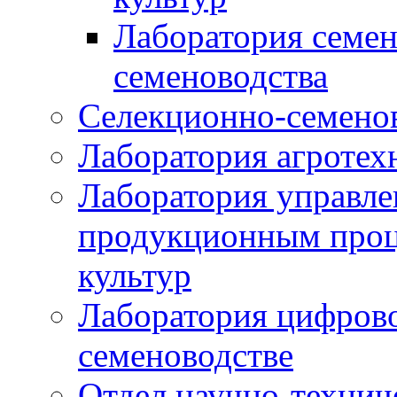
Лаборатория семен
семеноводства
Селекционно-семенов
Лаборатория агротех
Лаборатория управле
продукционным проц
культур
Лаборатория цифрово
семеноводстве
Отдел научно-техни