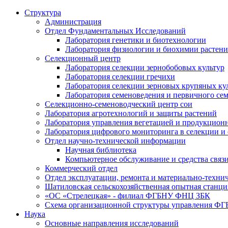
Структура
Администрация
Отдел Фундаментальных Исследований
Лаборатория генетики и биотехнологии
Лаборатория физиологии и биохимии растен
Селекционный центр
Лаборатория селекции зернобобовых культур
Лаборатория селекции гречихи
Лаборатория селекции зерновых крупяных ку
Лаборатория семеноведения и первичного се
Селекционно-семеноводческий центр сои
Лаборатория агротехнологий и защиты растений
Лаборатория управления вегетацией и продукцион
Лаборатория цифрового мониторинга в селекции и
Отдел научно-технической информации
Научная библиотека
Компьютерное обслуживание и средства связ
Коммерческий отдел
Отдел эксплуатации, ремонта и материально-техни
Шатиловская сельскохозяйственная опытная станци
«ОС «Стрелецкая» - филиал ФГБНУ ФНЦ ЗБК
Схема организационной структуры управления 
Наука
Основные направления исследований