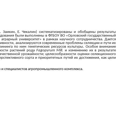
. Заикин, Е. Чекалин)
систематизированы и обобщены результаты
следования были выполнены в ФГБОУ ВО «Орловский государственный
аграрный университет» в рамках научного сотрудничества. Дается
аптивности, анализируются современные проблемы селекции и пути их
ининга по ним генетических ресурсов культуры. Особое внимание
ности растений рода
Fagopyrum Mill.
и изменению их в результате
качественной урожайности; целесообразности оценки селекционного
рспективного сорта и приоритетных путей их достижения, как цели
тов и специалистов агропромышленного комплекса.