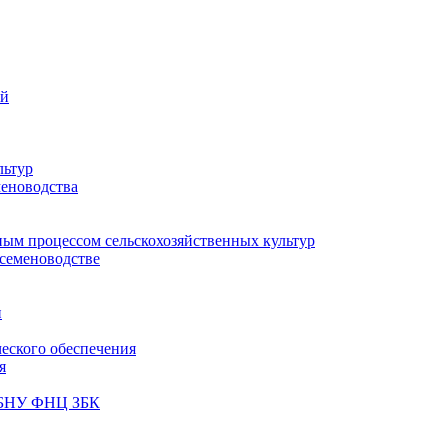
ий
льтур
меноводства
ным процессом сельскохозяйственных культур
 семеноводстве
и
ческого обеспечения
я
ФГБНУ ФНЦ ЗБК