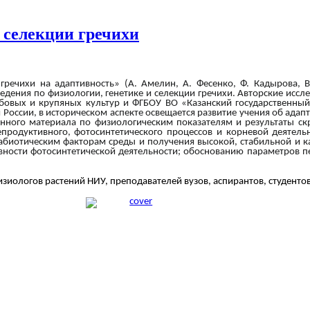
 селекции гречихи
 гречихи на адаптивность
»
(А. Амелин, А. Фесенко, Ф. Кадырова, В
едения по физиологии, генетике и селекции гречихи. Авторские ис
овых и крупяных культур и ФГБОУ ВО «Казанский государственный 
и России, в историческом аспекте освещается развитие учения об ад
нного материала по физиологическим показателям и результаты скр
продуктивного, фотосинтетического процессов и корневой деятель
к абиотическим факторам среды и получения высокой, стабильной и 
ивности фотосинтетической деятельности; обоснованию параметров пе
физиологов растений НИУ, преподавателей вузов, аспирантов, студен