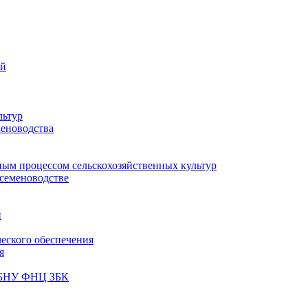
ий
льтур
меноводства
ным процессом сельскохозяйственных культур
 семеноводстве
и
ческого обеспечения
я
ФГБНУ ФНЦ ЗБК