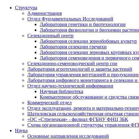
Структура
Администрация
Отдел Фундаментальных Исследований
Лаборатория генетики и биотехнологии
Лаборатория физиологии и биохимии растен
Селекционный центр
Лаборатория селекции зернобобовых культур
Лаборатория селекции гречихи
Лаборатория селекции зерновых крупяных ку
Лаборатория семеноведения и первичного се
Селекционно-семеноводческий центр сои
Лаборатория агротехнологий и защиты растений
Лаборатория управления вегетацией и продукцион
Лаборатория цифрового мониторинга в селекции и
Отдел научно-технической информации
Научная библиотека
Компьютерное обслуживание и средства связ
Коммерческий отдел
Отдел эксплуатации, ремонта и материально-техни
Шатиловская сельскохозяйственная опытная станци
«ОС «Стрелецкая» - филиал ФГБНУ ФНЦ ЗБК
Схема организационной структуры управления 
Наука
Основные направления исследований