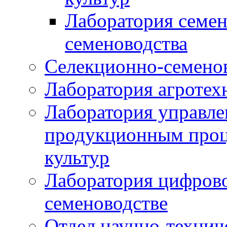
Лаборатория семен
семеноводства
Селекционно-семенов
Лаборатория агротех
Лаборатория управле
продукционным проц
культур
Лаборатория цифрово
семеноводстве
Отдел научно-техни