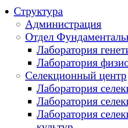
Структура
Администрация
Отдел Фундаменталь
Лаборатория генет
Лаборатория физи
Селекционный центр
Лаборатория селек
Лаборатория селек
Лаборатория селе
культур