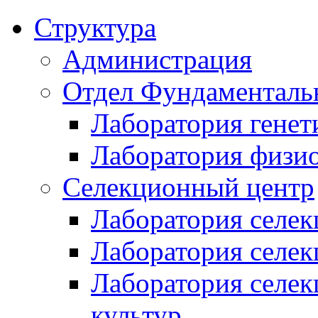
Структура
Администрация
Отдел Фундаменталь
Лаборатория генет
Лаборатория физи
Селекционный центр
Лаборатория селек
Лаборатория селек
Лаборатория селе
культур