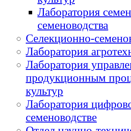
Лаборатория семен
семеноводства
Селекционно-семенов
Лаборатория агротех
Лаборатория управле
продукционным проц
культур
Лаборатория цифрово
семеноводстве
Отдел научно-техни