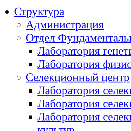
Структура
Администрация
Отдел Фундаменталь
Лаборатория генет
Лаборатория физи
Селекционный центр
Лаборатория селек
Лаборатория селек
Лаборатория селе
культур