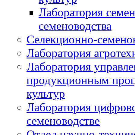
Лаборатория семен
семеноводства
Селекционно-семенов
Лаборатория агротех
Лаборатория управле
продукционным проц
культур
Лаборатория цифрово
семеноводстве
Отдел научно-техни