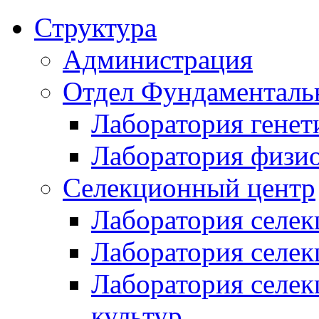
Структура
Администрация
Отдел Фундаменталь
Лаборатория генет
Лаборатория физи
Селекционный центр
Лаборатория селек
Лаборатория селек
Лаборатория селе
культур