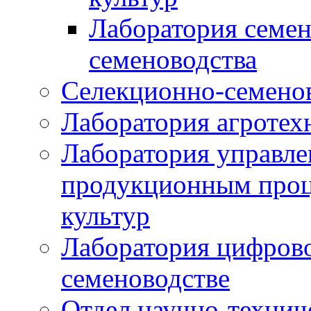
Лаборатория семен
семеноводства
Селекционно-семенов
Лаборатория агротех
Лаборатория управле
продукционным проц
культур
Лаборатория цифрово
семеноводстве
Отдел научно-техни