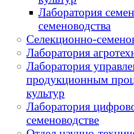
Лаборатория семен
семеноводства
Селекционно-семенов
Лаборатория агротех
Лаборатория управле
продукционным проц
культур
Лаборатория цифрово
семеноводстве
Отдел научно-техни