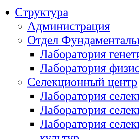
Структура
Администрация
Отдел Фундаменталь
Лаборатория генет
Лаборатория физи
Селекционный центр
Лаборатория селек
Лаборатория селек
Лаборатория селе
культур