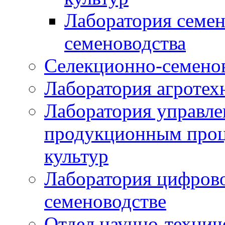
Лаборатория семен
семеноводства
Селекционно-семенов
Лаборатория агротех
Лаборатория управле
продукционным проц
культур
Лаборатория цифрово
семеноводстве
Отдел научно-техни