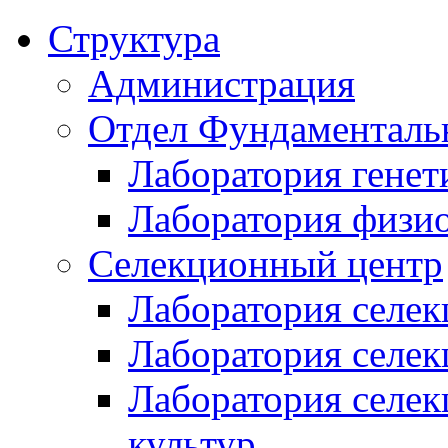
Структура
Администрация
Отдел Фундаменталь
Лаборатория генет
Лаборатория физи
Селекционный центр
Лаборатория селек
Лаборатория селек
Лаборатория селе
культур