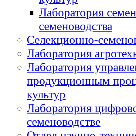
Лаборатория семен
семеноводства
Селекционно-семенов
Лаборатория агротех
Лаборатория управле
продукционным проц
культур
Лаборатория цифрово
семеноводстве
Отдел научно-техни