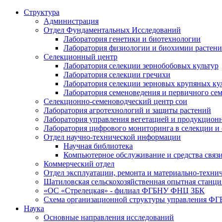
Структура
Администрация
Отдел Фундаментальных Исследований
Лаборатория генетики и биотехнологии
Лаборатория физиологии и биохимии растен
Селекционный центр
Лаборатория селекции зернобобовых культур
Лаборатория селекции гречихи
Лаборатория селекции зерновых крупяных ку
Лаборатория семеноведения и первичного се
Селекционно-семеноводческий центр сои
Лаборатория агротехнологий и защиты растений
Лаборатория управления вегетацией и продукцион
Лаборатория цифрового мониторинга в селекции и
Отдел научно-технической информации
Научная библиотека
Компьютерное обслуживание и средства связ
Коммерческий отдел
Отдел эксплуатации, ремонта и материально-техни
Шатиловская сельскохозяйственная опытная станци
«ОС «Стрелецкая» - филиал ФГБНУ ФНЦ ЗБК
Схема организационной структуры управления 
Наука
Основные направления исследований