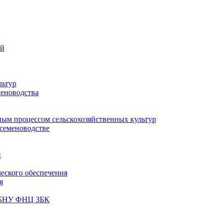
ий
льтур
меноводства
ным процессом сельскохозяйственных культур
 семеноводстве
и
ческого обеспечения
я
ФГБНУ ФНЦ ЗБК