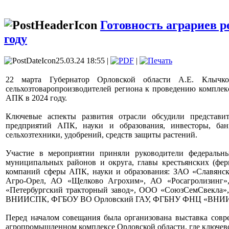
Готовность аграриев р
году
25.03.24 18:55 |
|
22 марта Губернатор Орловской области А.Е. Клычк
сельхозтоваропроизводителей региона к проведению комплек
АПК в 2024 году.
Ключевые аспекты развития отрасли обсудили представит
предприятий АПК, науки и образования, инвесторы, бан
сельхозтехники, удобрений, средств защиты растений.
Участие в мероприятии приняли руководители федеральн
муниципальных районов и округа, главы крестьянских (ферм
компаний сферы АПК, науки и образования: ЗАО «Славянс
Агро-Орел, АО «Щелково Агрохим», АО «Росагролизинг»
«Петербургский тракторный завод», ООО «СоюзСемСвекл
ВНИИСПК, ФГБОУ ВО Орловский ГАУ, ФГБНУ ФНЦ «ВНИИ мас
Перед началом совещания была организована выставка совр
агропромышленном комплексе Орловской области, где ключе