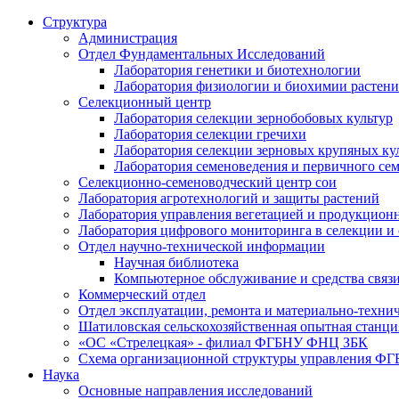
Структура
Администрация
Отдел Фундаментальных Исследований
Лаборатория генетики и биотехнологии
Лаборатория физиологии и биохимии растен
Селекционный центр
Лаборатория селекции зернобобовых культур
Лаборатория селекции гречихи
Лаборатория селекции зерновых крупяных ку
Лаборатория семеноведения и первичного се
Селекционно-семеноводческий центр сои
Лаборатория агротехнологий и защиты растений
Лаборатория управления вегетацией и продукцион
Лаборатория цифрового мониторинга в селекции и
Отдел научно-технической информации
Научная библиотека
Компьютерное обслуживание и средства связ
Коммерческий отдел
Отдел эксплуатации, ремонта и материально-техни
Шатиловская сельскохозяйственная опытная станци
«ОС «Стрелецкая» - филиал ФГБНУ ФНЦ ЗБК
Схема организационной структуры управления 
Наука
Основные направления исследований