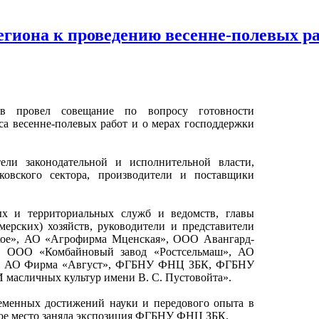
егиона к проведению весенне-полевых р
ов провел совещание по вопросу готовности
са весенне-полевых работ и о мерах господдержки
ели законодательной и исполнительной власти,
ковского сектора, производители и поставщики
ых и территориальных служб и ведомств, главы
ерских) хозяйств, руководители и представители
кое», АО «Агрофирма Мценская», ООО Авангард-
, ООО «Комбайновый завод «Ростсельмаш», АО
а», АО Фирма «Август», ФГБНУ ФНЦ ЗБК, ФГБНУ
личных культур имени В. С. Пустовойта».
еменных достижений науки и передового опыта в
вое место заняла экспозиция ФГБНУ ФНЦ ЗБК.