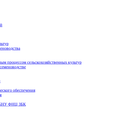
ий
льтур
меноводства
ным процессом сельскохозяйственных культур
 семеноводстве
и
ческого обеспечения
я
ФГБНУ ФНЦ ЗБК