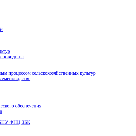
ий
льтур
меноводства
ным процессом сельскохозяйственных культур
 семеноводстве
и
ческого обеспечения
я
ФГБНУ ФНЦ ЗБК