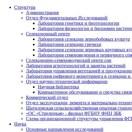
Структура
Администрация
Отдел Фундаментальных Исследований
Лаборатория генетики и биотехнологии
Лаборатория физиологии и биохимии растен
Селекционный центр
Лаборатория селекции зернобобовых культур
Лаборатория селекции гречихи
Лаборатория селекции зерновых крупяных ку
Лаборатория семеноведения и первичного се
Селекционно-семеноводческий центр сои
Лаборатория агротехнологий и защиты растений
Лаборатория управления вегетацией и продукцион
Лаборатория цифрового мониторинга в селекции и
Отдел научно-технической информации
Научная библиотека
Компьютерное обслуживание и средства связ
Коммерческий отдел
Отдел эксплуатации, ремонта и материально-техни
Шатиловская сельскохозяйственная опытная станци
«ОС «Стрелецкая» - филиал ФГБНУ ФНЦ ЗБК
Схема организационной структуры управления 
Наука
Основные направления исследований