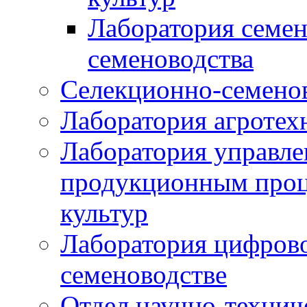
Лаборатория семен
семеноводства
Селекционно-семенов
Лаборатория агротех
Лаборатория управле
продукционным проц
культур
Лаборатория цифрово
семеноводстве
Отдел научно-техни