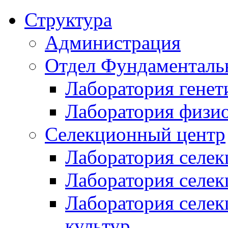
Структура
Администрация
Отдел Фундаменталь
Лаборатория генет
Лаборатория физи
Селекционный центр
Лаборатория селек
Лаборатория селек
Лаборатория селе
культур