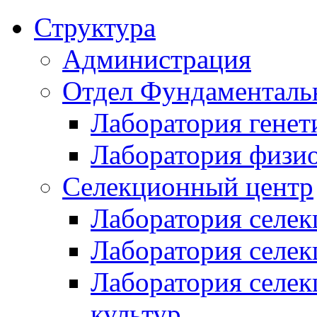
Структура
Администрация
Отдел Фундаменталь
Лаборатория генет
Лаборатория физи
Селекционный центр
Лаборатория селек
Лаборатория селек
Лаборатория селе
культур