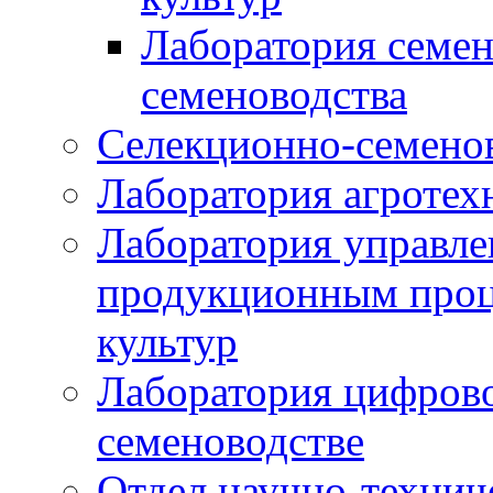
Лаборатория семен
семеноводства
Селекционно-семенов
Лаборатория агротех
Лаборатория управле
продукционным проц
культур
Лаборатория цифрово
семеноводстве
Отдел научно-техни