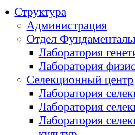
Структура
Администрация
Отдел Фундаменталь
Лаборатория генет
Лаборатория физи
Селекционный центр
Лаборатория селек
Лаборатория селек
Лаборатория селе
культур