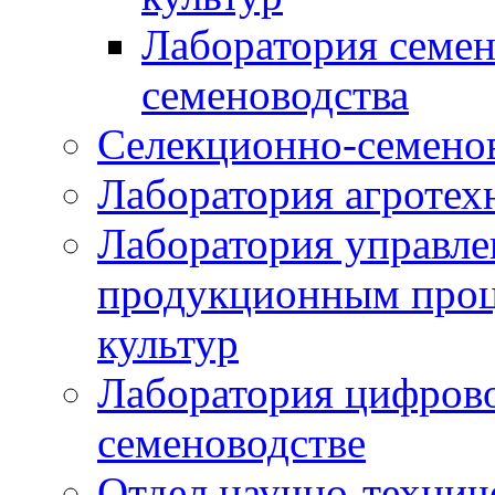
Лаборатория семен
семеноводства
Селекционно-семенов
Лаборатория агротех
Лаборатория управле
продукционным проц
культур
Лаборатория цифрово
семеноводстве
Отдел научно-техни